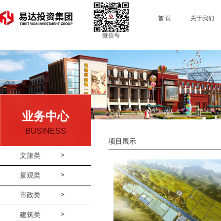
首 页
关于我们
微信号
业务中心
BUSINESS
项目展示
文旅类
景观类
市政类
建筑类