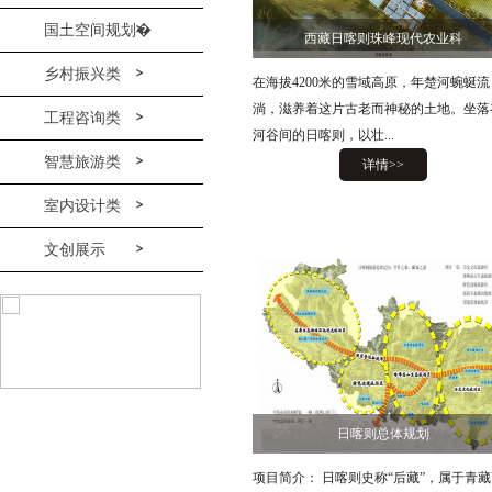
国土空间规划�
西藏日喀则珠峰现代农业科
乡村振兴类
在海拔4200米的雪域高原，年楚河蜿蜒流
淌，滋养着这片古老而神秘的土地。坐落
工程咨询类
河谷间的日喀则，以壮...
智慧旅游类
详情>>
室内设计类
文创展示
日喀则总体规划
项目简介： 日喀则史称“后藏”，属于青