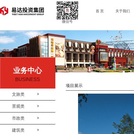
首 页
关于我们
微信号
业务中心
BUSINESS
项目展示
文旅类
景观类
市政类
建筑类