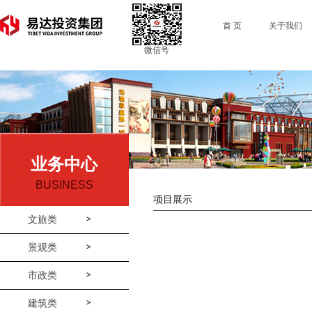
首 页
关于我们
微信号
业务中心
BUSINESS
项目展示
文旅类
景观类
市政类
建筑类